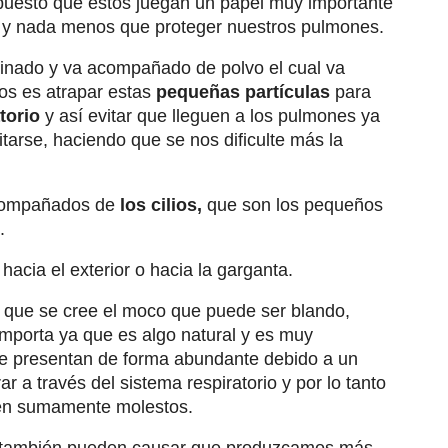
uesto que éstos juegan un papel muy importante
s y nada menos que proteger nuestros pulmones.
minado y va acompañado de polvo el cual va
os es atrapar estas
pequeñas partículas
para
torio
y así evitar que lleguen a los pulmones ya
itarse, haciendo que se nos dificulte más la
acompañados de
los cilios,
que son los pequeños
.
hacia el exterior o hacia la garganta.
n que se cree el moco que puede ser blando,
importa ya que es algo natural y es muy
se presentan de forma abundante debido a un
ar a través del sistema respiratorio y por lo tanto
ven sumamente molestos.