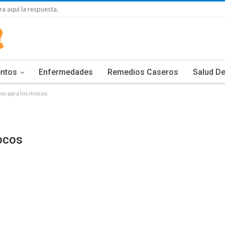
a aquí la respuesta.
entos
Enfermedades
Remedios Caseros
Salud De
os para los mocos
ocos