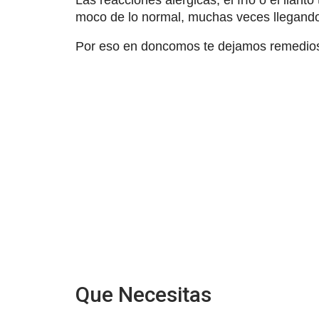
Las reacciones alérgicas, el frío o el ll
moco de lo normal, muchas veces llegando
Por eso en doncomos te dejamos remedios
Que Necesitas