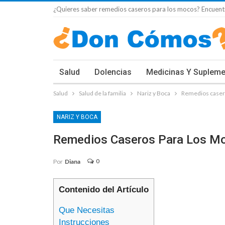
¿Quieres saber remedios caseros para los mocos? Encuentr
Salud
Dolencias
Medicinas Y Suplem
Salud
Salud de la familia
Nariz y Boca
Remedios caser
NARIZ Y BOCA
Remedios Caseros Para Los M
0
Por
Diana
Contenido del Artículo
Que Necesitas
Instrucciones