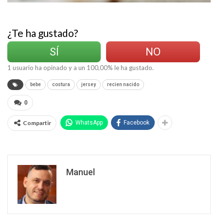
¿Te ha gustado?
SÍ
NO
1
usuario ha opinado y a un
100,00
% le ha gustado.
bebe
costura
jersey
recien nacido
0
Compartir
WhatsApp
Facebook
Manuel