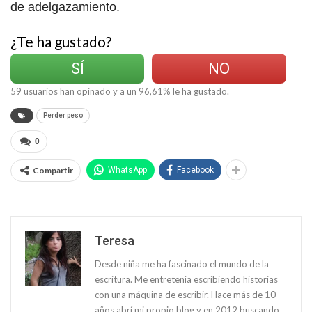
de adelgazamiento.
¿Te ha gustado?
SÍ
NO
59
usuarios han opinado y a un
96,61
% le ha gustado.
Perder peso
0
Compartir
WhatsApp
Facebook
Teresa
Desde niña me ha fascinado el mundo de la
escritura. Me entretenía escribiendo historias
con una máquina de escribir. Hace más de 10
años abrí mi propio blog y en 2012 buscando