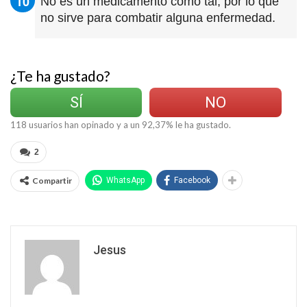
No es un medicamento como tal, por lo que
no sirve para combatir alguna enfermedad.
¿Te ha gustado?
SÍ
NO
118
usuarios han opinado y a un
92,37
% le ha gustado.
2
Compartir
WhatsApp
Facebook
Jesus