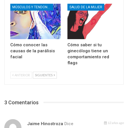
MÚSCULOS Y TENDONES
SALUD DE LA MUJER
Cómo conocer las
Cómo saber si tu
causas de la parálisis
ginecólogo tiene un
facial
comportamiento red
flags
ANTERIOR
SIGUIENTES
3 Comentarios
12 años ago
Jaime Hinostroza
Dice