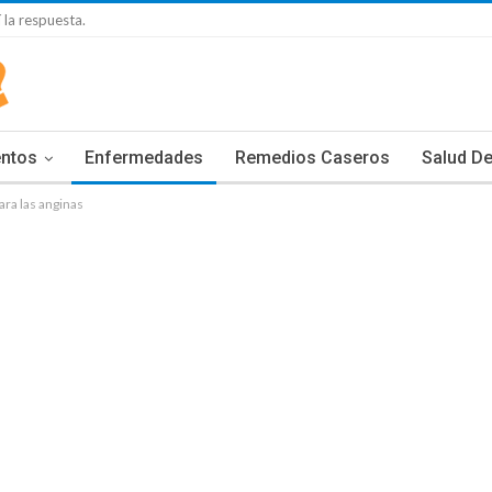
 la respuesta.
entos
Enfermedades
Remedios Caseros
Salud De
ra las anginas