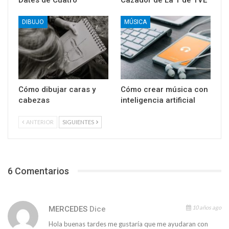
Dates de Cuatro
Cazador de La 1 de TVE
DIBUJO
MÚSICA
Cómo dibujar caras y
Cómo crear música con
cabezas
inteligencia artificial
ANTERIOR
SIGUIENTES
6 Comentarios
10 años ago
MERCEDES
Dice
Hola buenas tardes me gustaría que me ayudaran con