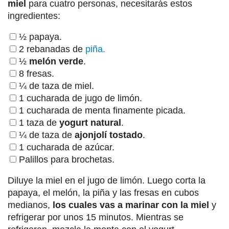
miel
para cuatro personas, necesitarás estos
ingredientes:
½ papaya.
2 rebanadas de
piña.
½
melón verde
.
8 fresas.
¼ de taza de miel.
1 cucharada de jugo de limón.
1 cucharada de menta finamente picada.
1 taza de
yogurt natural
.
¼ de taza de
ajonjolí tostado
.
1 cucharada de azúcar.
Palillos para brochetas.
Diluye la miel en el jugo de limón. Luego corta la
papaya, el melón, la piña y las fresas en cubos
medianos,
los cuales vas a marinar con la miel
y
refrigerar por unos 15 minutos. Mientras se