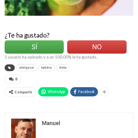
¿Te ha gustado?
SÍ
NO
1
usuario ha opinado y a un
100,00
% le ha gustado.
adelgazar
batidos
dieta
0
Compartir
WhatsApp
Facebook
Manuel