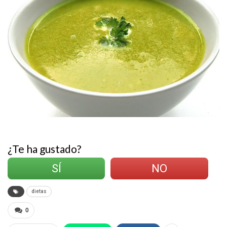
¿Te ha gustado?
SÍ
NO
dietas
0