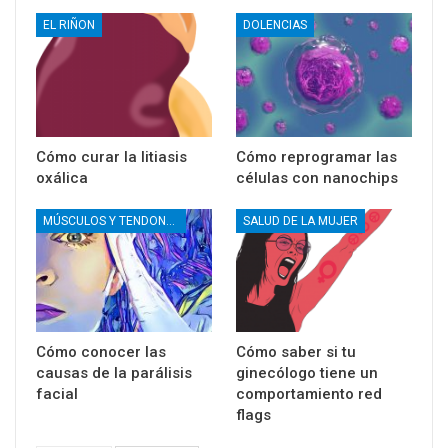
EL RIÑON
DOLENCIAS
Cómo curar la litiasis
Cómo reprogramar las
oxálica
células con nanochips
MÚSCULOS Y TENDONES
SALUD DE LA MUJER
Cómo conocer las
Cómo saber si tu
causas de la parálisis
ginecólogo tiene un
facial
comportamiento red
flags