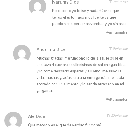
6 años ago
Narumy
Dice
Pero como yo lo ise y nada 🙁 creo que
tengo el estómago muy fuerte ya que
puedo ver a personas vomitar y yo sin asco
Responder
9 años ago
Anonimo
Dice
Muchas gracias, me funciono lo de la sal. le puse en
una taza 4 cucharadas llenísimas de sal en agua tibia
y lo tome despacio esperas y alli vino. me salvo la
vida. muchas gracias. era una emergencia, me había
atorado con un alimento y lo sentia atrapado en mi
garganta.
Responder
10 años ago
Ale
Dice
Que método es el que de verdad funciona?