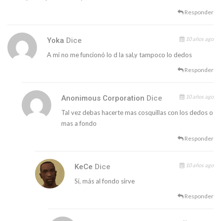
Responder
10 años ago
Yoka
Dice
A mi no me funcionó lo d la sal,y tampoco lo dedos
Responder
10 años ago
Anonimous Corporation
Dice
Tal vez debas hacerte mas cosquillas con los dedos o
mas a fondo
Responder
10 años ago
KeCe
Dice
Sí, más al fondo sirve
Responder