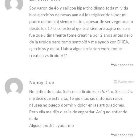
Soy varon de 46 y sali con hipertiroidismo toda mi vida
hice ejercicios de pesas aun asi los trigliceridos (por mi
padre diabetico) siempre altos, apesar de ser vegetariano
desde los 17 el colesterol general siempre bajito no se si
fue que ultimamente tome creatina por 2 anos antes de lo
de la tiroide pero tomo syntroid y me ayudo con DHEA,
ejercicios y dieta. Habra alguna relacion entre tomar
creatina vs tiroide???
Responder
9 años ago
Nancy
Dice
No entiendo nada. Salí con la tiroides en 5.74 o. Sea la Dra
me dice que está alta. Tengo muchas síntomas raros,
náusea no puedo dormir y dolor en las articulaciones.
Pero ella me dijo q es la de engordar. Así q no entiendo
nada
Alguien podrá ayudarme
Responder