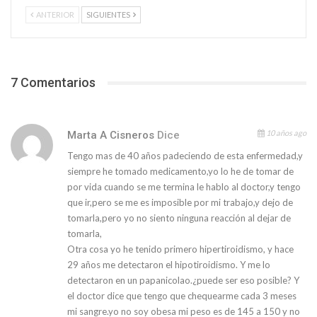
ANTERIOR
SIGUIENTES
7 Comentarios
10 años ago
Marta A Cisneros
Dice
Tengo mas de 40 años padeciendo de esta enfermedad,y
siempre he tomado medicamento,yo lo he de tomar de
por vida cuando se me termina le hablo al doctor,y tengo
que ir,pero se me es imposible por mi trabajo,y dejo de
tomarla,pero yo no siento ninguna reacción al dejar de
tomarla,
Otra cosa yo he tenido primero hipertiroidismo, y hace
29 años me detectaron el hipotiroidismo. Y me lo
detectaron en un papanicolao.¿puede ser eso posible? Y
el doctor dice que tengo que chequearme cada 3 meses
mi sangre.yo no soy obesa mi peso es de 145 a 150 y no