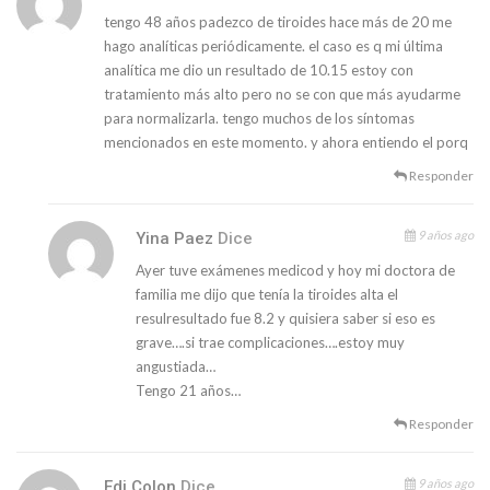
tengo 48 años padezco de tiroides hace más de 20 me
hago analíticas periódicamente. el caso es q mi última
analítica me dio un resultado de 10.15 estoy con
tratamiento más alto pero no se con que más ayudarme
para normalizarla. tengo muchos de los síntomas
mencionados en este momento. y ahora entiendo el porq
Responder
9 años ago
Yina Paez
Dice
Ayer tuve exámenes medicod y hoy mi doctora de
familia me dijo que tenía la tiroides alta el
resulresultado fue 8.2 y quisiera saber si eso es
grave….si trae complicaciones….estoy muy
angustiada…
Tengo 21 años…
Responder
9 años ago
Edi Colon
Dice