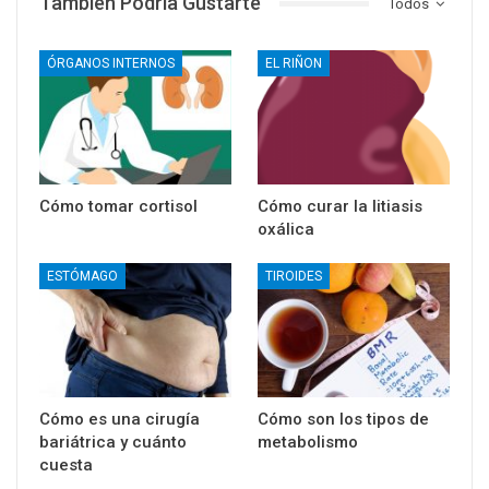
También Podría Gustarte
Todos
ÓRGANOS INTERNOS
EL RIÑON
Cómo tomar cortisol
Cómo curar la litiasis
oxálica
ESTÓMAGO
TIROIDES
Cómo es una cirugía
Cómo son los tipos de
bariátrica y cuánto
metabolismo
cuesta