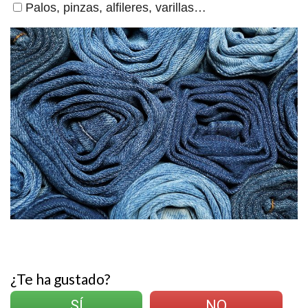
Palos, pinzas, alfileres, varillas…
¿Te ha gustado?
SÍ
NO