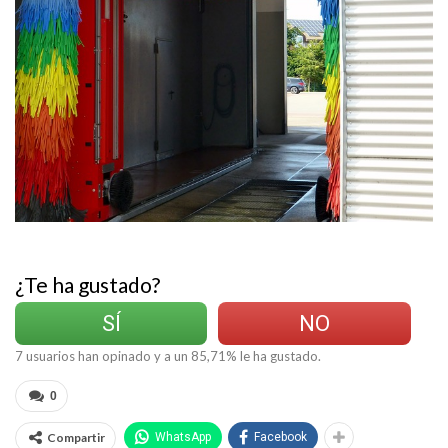
¿Te ha gustado?
SÍ
NO
7
usuarios han opinado y a un
85,71
% le ha gustado.
0
Compartir
WhatsApp
Facebook