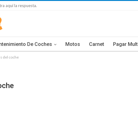
ra aquí la respuesta.
ntenimiento De Coches
Motos
Carnet
Pagar Mul
s del coche
oche