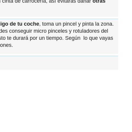
n cinta de carrocería, así evitarás dañar
otras
igo de tu coche
, toma un pincel y pinta la zona.
es conseguir micro pinceles y rotuladores del
sto te durará por un tiempo. Según lo que vayas
iones.