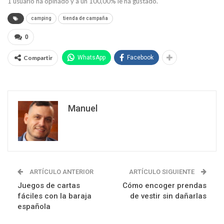
1
usuario ha opinado y a un
100,00
% le ha gustado.
camping
tienda de campaña
0
Compartir
WhatsApp
Facebook
Manuel
ARTÍCULO ANTERIOR
ARTÍCULO SIGUIENTE
Juegos de cartas
Cómo encoger prendas
fáciles con la baraja
de vestir sin dañarlas
española