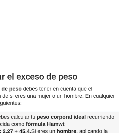
ar el exceso de peso
o de peso
debes tener en cuenta que el
n de si eres una mujer o un hombre. En cualquier
guientes:
bes calcular tu
peso corporal ideal
recurriendo
nocida como
fórmula Hamwi
:
2,27 + 45,4.
Si eres un
hombre
, aplicando la