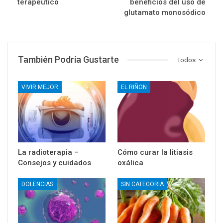
terapeutico
beneficios del uso de
glutamato monosódico
También Podría Gustarte
Todos
VIVIR MEJOR
EL RIÑON
La radioterapia –
Cómo curar la litiasis
Consejos y cuidados
oxálica
DOLENCIAS
SIN CATEGORIA