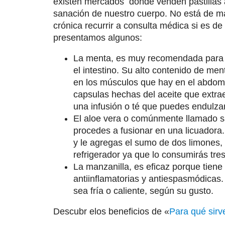
existen mercados donde venden pastillas 
sanación de nuestro cuerpo. No está de má
crónica recurrir a consulta médica si es de
presentamos algunos:
La menta, es muy recomendada para ali
el intestino. Su alto contenido de men
en los músculos que hay en el abdome
capsulas hechas del aceite que extra
una infusión o té que puedes endulzar
El aloe vera o comúnmente llamado sáb
procedes a fusionar en una licuadora. 
y le agregas el sumo de dos limones,
refrigerador ya que lo consumirás tres
La manzanilla, es eficaz porque tiene
antiinflamatorias y antiespasmódicas. 
sea fría o caliente, según su gusto.
Descubr elos beneficios de «
Para qué sirv