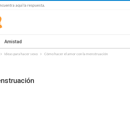
cuentra aquí la respuesta.
Amistad
Ideas para hacer sexo
Cómo hacer el amor con la menstruación
nstruación