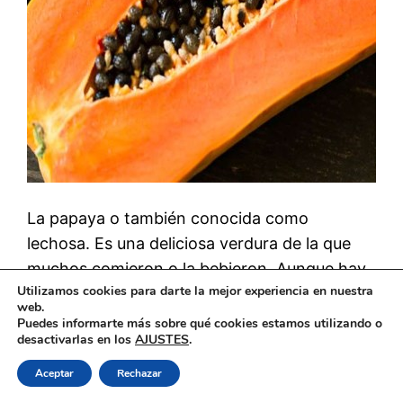
La papaya o también conocida como
lechosa. Es una deliciosa verdura de la que
muchos comieron o la bebieron. Aunque hay
Utilizamos cookies para darte la mejor experiencia en nuestra
veces que las personas no saben cómo
web.
comer papaya o de la forma adecuada. Por lo
Puedes informarte más sobre qué cookies estamos utilizando o
desactivarlas en los
AJUSTES
.
que en este artículo te enseñare a como
comer papaya. Antes de empezar primero
Aceptar
Rechazar
deberás de saber unas…