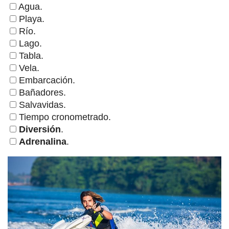
Agua.
Playa.
Río.
Lago.
Tabla.
Vela.
Embarcación.
Bañadores.
Salvavidas.
Tiempo cronometrado.
Diversión
.
Adrenalina
.