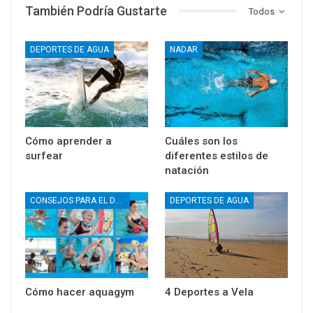
También Podría Gustarte
Todos
DEPORTES DE AGUA
NADAR
Cómo aprender a
Cuáles son los
surfear
diferentes estilos de
natación
CONSEJOS PARA EL DEPORTE
DEPORTES DE AGUA
Cómo hacer aquagym
4 Deportes a Vela