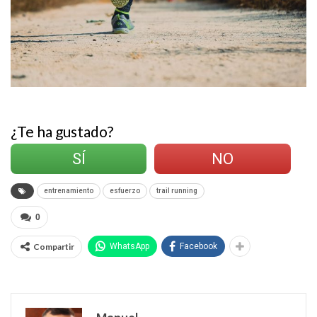
¿Te ha gustado?
SÍ
NO
entrenamiento
esfuerzo
trail running
0
Compartir
WhatsApp
Facebook