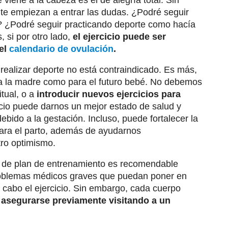
 viene a la cabeza es el de alegría total. Sin
te empiezan a entrar las dudas. ¿Podré seguir
a? ¿Podré seguir practicando deporte como hacía
si por otro lado,
el ejercicio puede ser
 el
calendario de ovulación
.
 realizar deporte no está contraindicado. Es más,
a la madre como para el futuro bebé. No debemos
tual, o a
introducir nuevos ejercicios para
cicio puede darnos un mejor estado de salud y
ido a la gestación. Incluso, puede fortalecer la
para el parto, además de ayudarnos
ro optimismo.
po de plan de entrenamiento es recomendable
problemas médicos graves que puedan poner en
 cabo el ejercicio. Sin embargo, cada cuerpo
 asegurarse previamente visitando a un