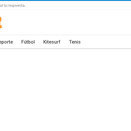
í la respuesta.
eporte
Fútbol
Kitesurf
Tenis