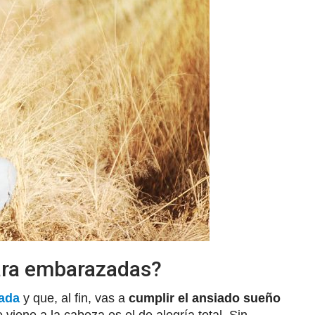
para embarazadas?
zada
y que, al fin, vas a
cumplir el ansiado sueño