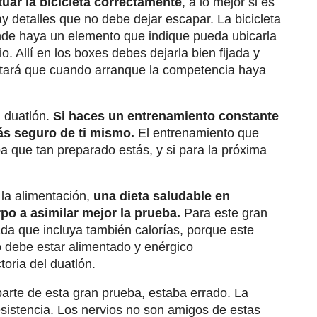
uar la bicicleta correctamente
, a lo mejor si es
 detalles que no debe dejar escapar. La bicicleta
nde haya un elemento que indique pueda ubicarla
tio. Allí en los boxes debes dejarla bien fijada y
vitará que cuando arranque la competencia haya
l duatlón.
Si haces un entrenamiento constante
ás seguro de ti mismo.
El entrenamiento que
ba que tan preparado estás, y si para la próxima
 la alimentación,
una dieta saludable en
po a asimilar mejor la prueba.
Para este gran
ada que incluya también calorías, porque este
 debe estar alimentado y enérgico
toria del duatlón.
arte de esta gran prueba, estaba errado. La
sistencia. Los nervios no son amigos de estas