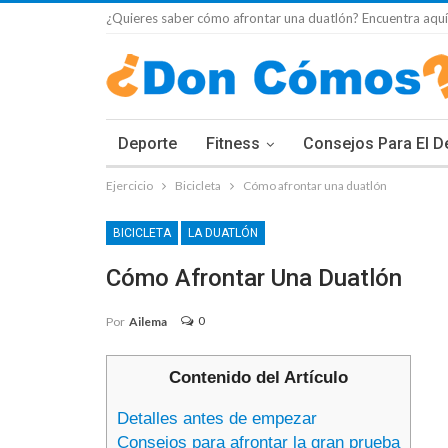
¿Quieres saber cómo afrontar una duatlón? Encuentra aquí 
Deporte
Fitness
Consejos Para El D
Ejercicio
Bicicleta
Cómo afrontar una duatlón
BICICLETA
LA DUATLÓN
Cómo Afrontar Una Duatlón
0
Por
Ailema
Contenido del Artículo
Detalles antes de empezar
Consejos para afrontar la gran prueba