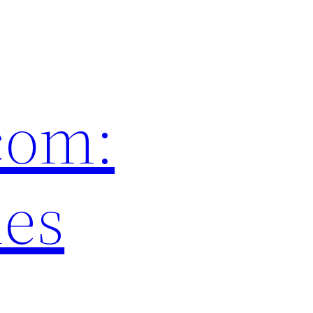
com:
les