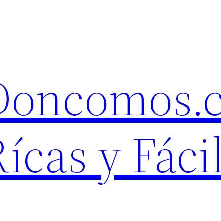
 Doncomos.
ícas y Fáci